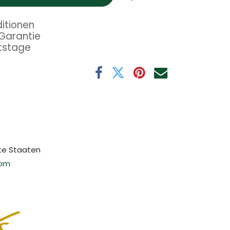
itionen
Garantie
tstage
gte Staaten
com