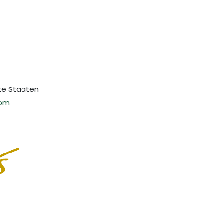
gte Staaten
com