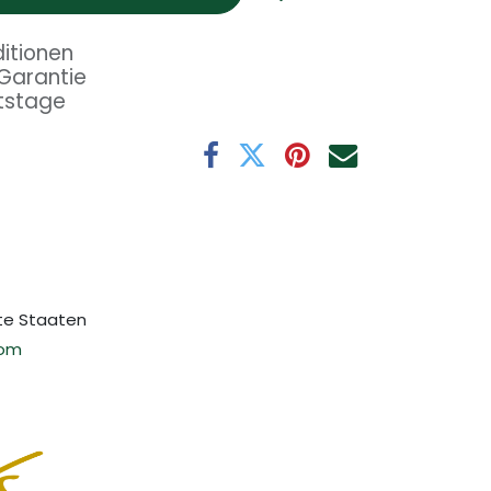
itionen
Garantie
tstage
gte Staaten
com